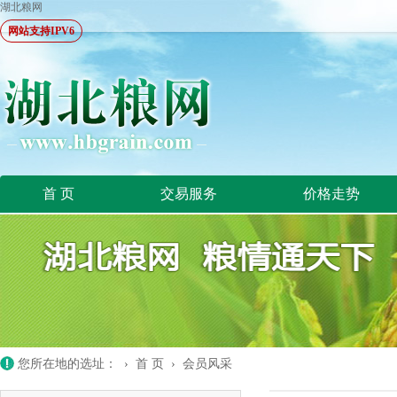
湖北粮网
网站支持IPV6
首 页
交易服务
价格走势
您所在地的选址： ›
首 页
›
会员风采