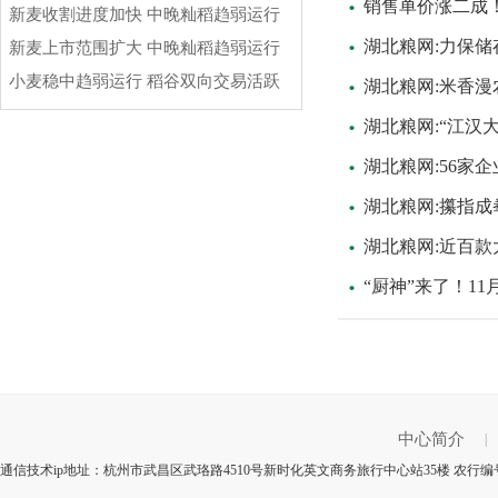
销售单价涨二成
新麦收割进度加快 中晚籼稻趋弱运行
湖北粮网:力保储
新麦上市范围扩大 中晚籼稻趋弱运行
小麦稳中趋弱运行 稻谷双向交易活跃
湖北粮网:米香漫
湖北粮网:“江汉
湖北粮网:56家
湖北粮网:攥指
湖北粮网:近百款
“厨神”来了！11
中心简介
|
通信技术ip地址：杭州市武昌区武珞路4510号新时化英文商务旅行中心站35楼 农行编号