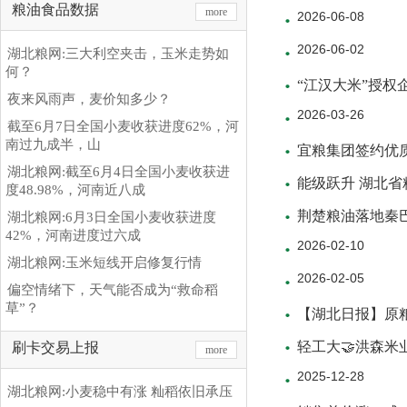
粮油食品数据
more
2026-06-08
2026-06-02
湖北粮网:三大利空夹击，玉米走势如
何？
“江汉大米”授权
夜来风雨声，麦价知多少？
2026-03-26
截至6月7日全国小麦收获进度62%，河
南过九成半，山
宜粮集团签约优
湖北粮网:截至6月4日全国小麦收获进
能级跃升 湖北省粮
度48.98%，河南近八成
荆楚粮油落地秦
湖北粮网:6月3日全国小麦收获进度
42%，河南进度过六成
2026-02-10
湖北粮网:玉米短线开启修复行情
2026-02-05
偏空情绪下，天气能否成为“救命稻
草”？
【湖北日报】原粮
轻工大🤝洪森米
刷卡交易上报
more
2025-12-28
湖北粮网:小麦稳中有涨 籼稻依旧承压