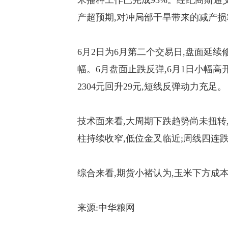
米播种工作已完成93%。经纪商斯通艾克
产超预期,对冲局部干旱带来的减产损
6月2日为6月第二个交易日,盘面延续修
幅。6月盘面止跌反弹,6月1日小幅高开收于
2304元回升29元,短线反弹动力充足。
技术面来看,大周期下跌趋势尚未扭转,但
柱持续收窄,低位金叉临近;周线四连
综合来看,期货小褚认为,玉米下方成
来源:中华粮网