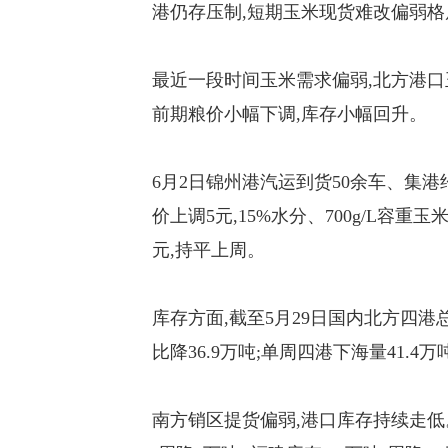
港仍存压制,短期玉米现货难改偏弱格
最近一段时间玉米需求偏弱,北方港口
前期粮价小幅下调,库存小幅回升。
6月2日锦州港汽运到货50余车、集港约
价上调5元,15%水分、700g/L容重玉米
元,持平上周。
库存方面,截至5月29日国内北方四港总库
比降36.9万吨;单周四港下海量41.4万
南方销区提货偏弱,港口库存持续走低。20