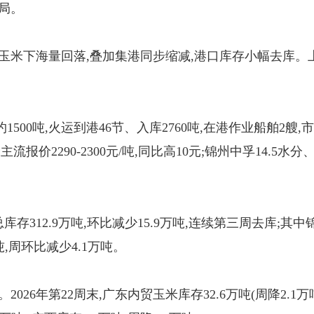
局。
玉米下海量回落,叠加集港同步缩减,港口库存小幅去库。
1500吨,火运到港46节、入库2760吨,在港作业船舶2
主流报价2290-2300元/吨,同比高10元;锦州中孚14.5水分、
存312.9万吨,环比减少15.9万吨,连续第三周去库;其中锦
吨,周环比减少4.1万吨。
26年第22周末,广东内贸玉米库存32.6万吨(周降2.1万吨,