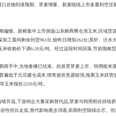
进口谷物到港预期、芽麦增量、新麦陆续上市多重利空压制
期偏慢。新粮集中上市倒逼山东粮商腾仓清玉米,区域货源
加工晨间剩余到货961台,较昨日增加262台;英轩、沂
米收购价下调6-20元/吨。经过这段时间回落,节前囤粮
易商手中,当地春播已结束。此前受芽麦上市、饲用糙米落
普遍低于元旦建仓成本,惜售挺价意愿较强,拖累玉米跌势放
等玉米报价2220元/吨。
情绪升温,下游饲企大量采购替代品,芽麦与饲用稻谷持续
稻谷性价比走低,替代影响逐步消退,前期利空陆续出尽。