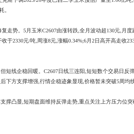
斯下调2025/26年度巴西二季玉米预估产量至1.06亿吨,
耗。
复走势。5月玉米C2607由涨转跌,全月波动超130元,月度
2330元/吨,周涨8元,涨幅0.34%;6月2日高开高走收23
短线企稳回暖。C2607日线三连阳,短短数个交易日反弹近
跌后下方支撑增强,行情企稳迹象显现,价格暂未突破5周均
本支撑凸显,短期盘面维持反弹走势,重点关注上方压力位突破