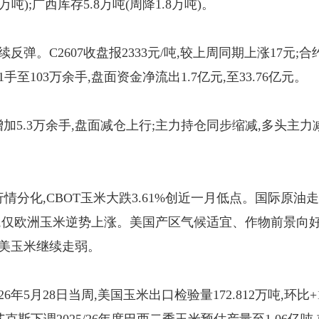
4万吨);广西库存5.8万吨(周降1.8万吨)。
弹。C2607收盘报2333元/吨,较上周同期上涨17元;合约开
1手至103万余手,盘面资金净流出1.7亿元,至33.76亿元。
日增加5.3万余手,盘面减仓上行;主力持仓同步缩减,多头主力减持
行情分化,CBOT玉米大跌3.61%创近一月低点。国际原
,仅欧洲玉米逆势上涨。美国产区气候适宜、作物前景向好
一美玉米继续走弱。
年5月28日当周,美国玉米出口检验量172.812万吨,环比+1