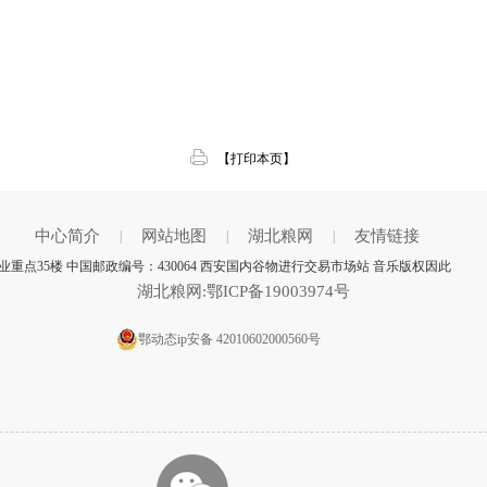
【打印本页】
中心简介
网站地图
湖北粮网
友情链接
|
|
|
重点35楼 中国邮政编号：430064 西安国内谷物进行交易市场站 音乐版权因此
湖北粮网:鄂ICP备19003974号
鄂动态ip安备 42010602000560号