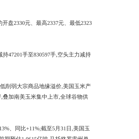
盘2330元、最高2337元、最低2323
47201手至830597手,空头主力减持
油走低削弱大宗商品地缘溢价,美国玉米产
,叠加南美玉米集中上市,全球谷物供
3%、同比+11%;截至5月31日,美国玉