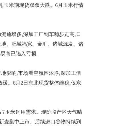
,玉米期现货双双大跌。6月玉米行情
流通增多,深加工厂到车稳步走高,日
水大地、肥城福宽、金汇、诸城源发、诸
贸易商已陷入亏损。
地影响,市场看空氛围浓厚,深加工借
缓。6月2日东北现货整体维稳,仅东
挤占玉米饲用需求。现阶段产区天气晴
但新麦集中上市、后续进口谷物持续到