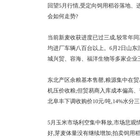
回望5月行情,受定向饲用稻谷落地、
会如何走势?
当前新麦收获进度已过三成,较常年同
均进厂车辆八百台以上。6月2日山东深
城兴贸、容海、福洋生物等多家企业玉
东北产区余粮基本售罄,粮源集中在贸
机压价收粮;但贸易商入库成本偏高、
北阜丰下调收购价10元/吨,14%水分三
5月玉米市场利空集中释放,市场悲观
好,芽麦体量没有继续增加;拍卖饲用