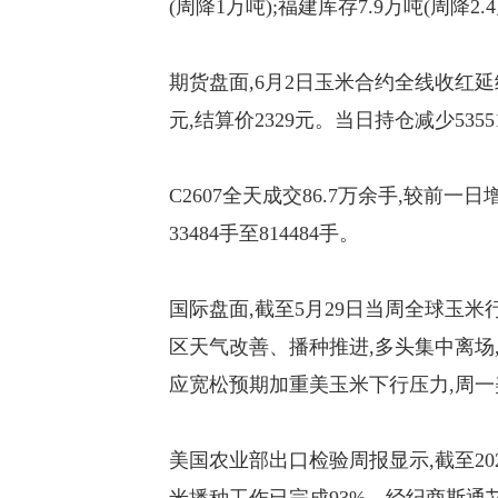
(周降1万吨);福建库存7.9万吨(周降2.
期货盘面,6月2日玉米合约全线收红延续反
元,结算价2329元。当日持仓减少5355
C2607全天成交86.7万余手,较前一
33484手至814484手。
国际盘面,截至5月29日当周全球玉米
区天气改善、播种推进,多头集中离场
应宽松预期加重美玉米下行压力,周
美国农业部出口检验周报显示,截至2026