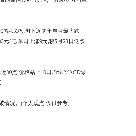
前期预估1.0615亿吨,马托格罗索州单
跌幅4.33%,创下近两年单月最大跌
33元/吨,单日上涨9元,较5月28日低点
30点,价格站上10日均线,MACD绿
线。
情况。(个人观点,仅供参考)