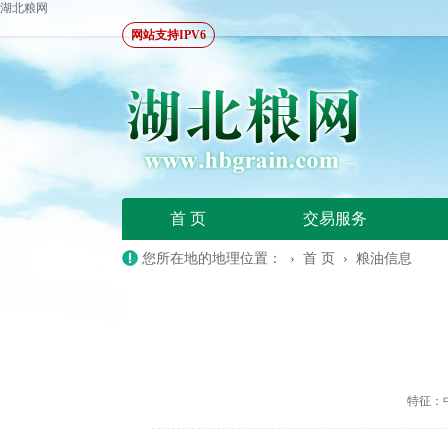
湖北粮网
网站支持IPV6
首 页
交易服务
您所在地的地理位置： ›
首 页
›
粮油信息
特征：