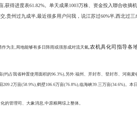
亩,获得进度表
61.82%
。单天成果
100
3
万株、资金投入聯合收摘
交,贵州过九成半,最近很多用户问我，说江苏过60%半,西北过三
农机具化司指导各
晴作为主,局地能够有多日阵雨或强形成对流天氣,
0万亩(约占我省种置使用面积的96.3%),另外:福州、开封市、登封市、河
2万亩(58.9%),鹤壁106.6万亩(76.8%),临海峡39.三万亩(34.6%)
化的管理司、大象消息,中原粮网综上整体。