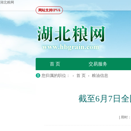
湖北粮网
网站支持IPV6
首 页
交易服务
您归属的职位： ›
首 页
›
粮油信息
截至6月7日
|
用时：20