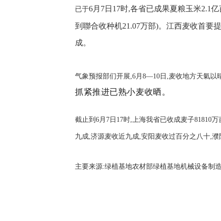
6
月
7
日
17
时,各省已成果夏粮玉米
2.1
亿
已于
到聯合收种机
21.07
万部)。江西麦收首要提
成。
气象预报部们开展,
6
月
8
—
10
日,麦收地方天氣以
抓紧推进已熟小麦收晒。
截止到6月7日17时,上海我省已收成麦子8181
九成,济源麦收近九成,安阳麦收过百分之八十,濮阳209.
主要来源:
绿植基地农材部绿植基地机械设备制造