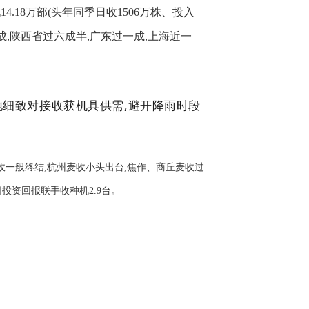
机
14.18
万部(头年同季日收
1506
万株、投入
成,陕西省过六成半,广东过一成,上海近一
地细致对接收获机具供需,避开降雨时段
南麦收一般终结,杭州麦收小头出台,焦作、商丘麦收过
。本日投资回报联手收种机2.9台。