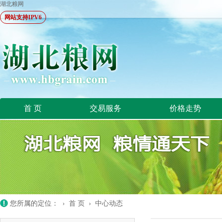
湖北粮网
网站支持IPV6
首 页
交易服务
价格走势
您所属的定位： ›
首 页
›
中心动态