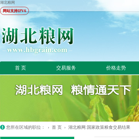
湖北粮网
网站支持IPV6
首 页
交易服务
价格走势
您所在区域的职位： ›
首 页
›
湖北粮网:国家政策粮食交易结果