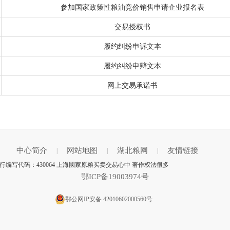
参加国家政策性粮油竞价销售申请企业报名表
交易授权书
履约纠纷申诉文本
履约纠纷申辩文本
网上交易承诺书
中心简介
网站地图
湖北粮网
友情链接
|
|
|
行编写代码：430064 上海國家原粮买卖交易心中 著作权法很多
鄂ICP备19003974号
鄂公网IP安备 42010602000560号