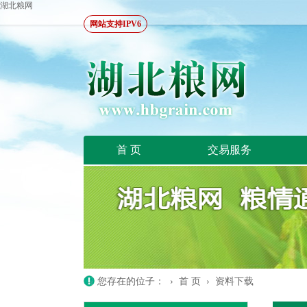
湖北粮网
网站支持IPV6
首 页
交易服务
您存在的位子： ›
首 页
›
资料下载