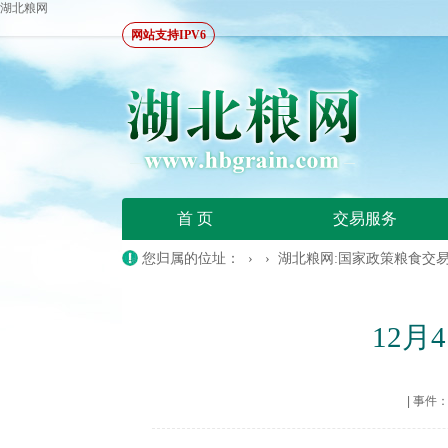
湖北粮网
网站支持IPV6
首 页
交易服务
您归属的位址： › ›
湖北粮网:国家政策粮食交
12月
|
事件：20