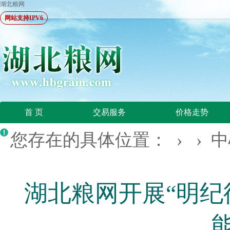
湖北粮网
网站支持IPV6
首 页
交易服务
价格走势
您存在的具体位置： › ›
中
湖北粮网开展“明纪