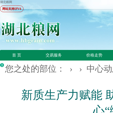
湖北粮网
网站支持IPV6
首 页
交易服务
价格走势
您之处的部位： › ›
中心动
新质生产力赋能 
心