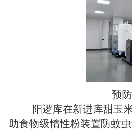
预防
阳逻库在新进库甜玉米
助食物级惰性粉装置防蚊虫